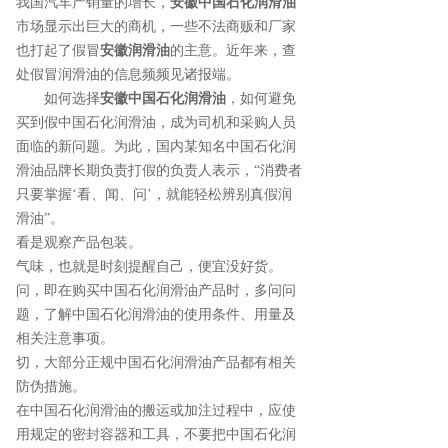
我国汽车产销量的增长，
安徽中国石化润滑油
市场显示出巨大的商机，一些不法商贩和厂家
也打起了假冒
安徽润滑油
的主意。近年来，查
处假冒润滑油的信息频频见诸报端。
如何选择
安徽中国石化润滑油
，如何避免
买到假中国石化润滑油，成为司机和采购人员
面临的新问题。为此，国内某知名中国石化润
滑油品牌长期负责打假的负责人表示，“消费者
只要掌握‘看、闻、问’，就能轻松辨别真假润
滑油”。
看是观察产品包装。
气味，也就是时刻提醒自己，便宜没好货。
问，即在购买中国石化润滑油产品时，多问问
题，了解中国石化润滑油的使用条件、用量及
相关注意事项。
切，大部分正规中国石化润滑油产品都有相关
防伪措施。
在中国石化润滑油的搬运或加注过程中，应使
用规定的密封容器和工具，不要把中国石化润