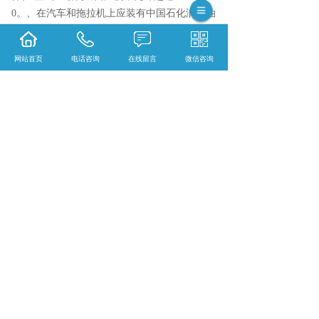
0。、在汽车和拖拉机上应装有中国石化润滑油
过滤器，使中国石化润滑油在工作中得到连续
的精细过滤，以防止发动机中国石化润滑油由
网站首页
电话咨询
在线留言
微信咨询
于机械杂质和氧化产物的积累而成为废油。
安徽长城润滑油哪家实惠？安徽润滑脂哪家
好？安徽江南润滑油怎么样？江苏润悦贸易有
限公司
相关标签：
中国石化润滑油
,