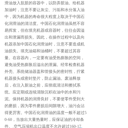
滑油放入肮脏的容器中，以防弄脏油。给机器
加油时，注意不要让灰尘、污垢和水分落入油
中，因为机器的寿命很大程度上取决于中国石
化润滑油的清洁度。中国石化润滑油虽然不容
易挥发，但在填充机器或容器时，往往会因溢
出和泄漏而损失。因此，在操作过程中以及向
机器添加中国石化润滑油时，注意不要造成机
油损失。填充油箱和油桶时，不要超过其容
量。在容器内，一定要有油受热膨胀的空间，
避免油受热膨胀后溢出的泄漏。经常检查机器
外壳、系统储油器盖和管接头的密封性，拧紧
机器接头或密封垫片，防止漏油。废油释放
后，在注入新油之前，应彻底清洁和擦拭系
统。应定期或连续清除沉积在油中的水和污
泥。保持机器的润滑良好，不要使零件受到大
的磨损，因为零件磨损后间隙增大，油污会沾
得更厉害。中国石化润滑油的温度一般不超过5
0-60，当放出大量热量时，应保证油的冷却条
件。.空气压缩机出口温度不允许超过160-17