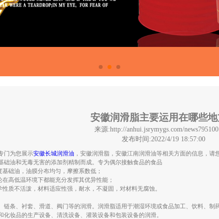
安徽润滑脂主要运用在哪些地
来源:http://anhui.jsrymygs.com/news795100
发布时间:2022/4/19 18:57:00
专门为您展示
安徽长城润滑油
，安徽润滑脂，安徽江南润滑油等相关方面的信息，请
基础油和无毒无害的添加剂精制而成。专为偶尔接触食品的食品
纯度基础油，油膜分布均匀，摩擦系数低；
无论在高低温环境下都能充分发挥其优异性能；
化学性质不活泼，材料适应性强，耐水，不凝固，对材料无腐蚀。
、链条、衬套、滑道、阀门等的润滑。润滑脂适用于潮湿环境或食品加工、饮料、制
和化妆品的生产设备、清洗设备、灌装设备和包装设备的润滑。