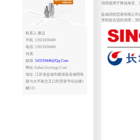
润滑脂用于降低噪音、
盐城润悦贸易有限公司
求制造合适的润滑，润
联系人:董总
手机: 13921859400
电话: 13921859400
传真:
邮箱:
543319446@qq.com
网址:anhui.jsrymygs.com
地址: 江苏省盐城市建湖县县城明珠
路与太平路交叉口民营壹号综合楼1
幢133