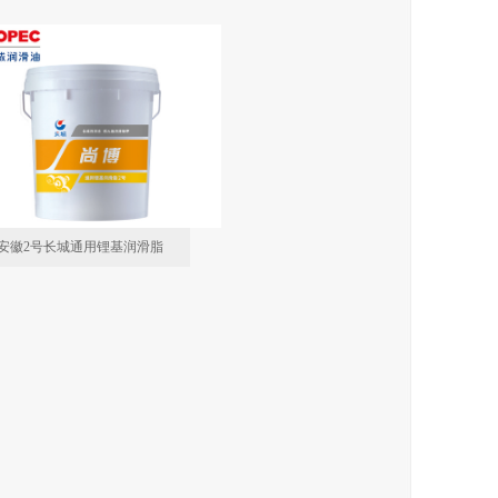
安徽2号长城通用锂基润滑脂