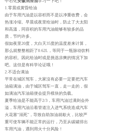
中石化
安徽润滑油
学习一下吧！
1.零晨或黄昏给油
由于车用汽油是以容积而不是以净重收费，会
热涨冷缩。早晨或夜里给油时，防止了大太阳
和高溫，同容积的车用汽油能够有较多的品
质，节约许多。
假如夜里20度，大白天35度的温度差来计算，
那么就整整相距了0.62L，等同于一瓶脉动饮料
的容积。因此给油时或是挑选凉爽的情况下加
吧。这但是有科学论证哦！
2.不适合满油
平常在城区驾车，大家沒有必要一定要把汽车
油箱满油，由于城区驾车一直，走一走的，假
如满油汽车油箱便会提升模块的负载。
夏季给油是不能高于2/3，车用汽油过满则会外
溢，车用汽油沿着管道注入进气系统造成汽车
火花塞“溺死”，导致自助加油就歇火，比较严
重可使车辆不能正常的运行，乃至从碳罐排出
车用汽油，遇到用火十分风险！