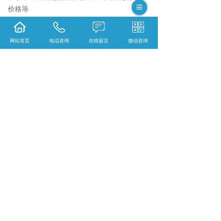
价格等
网站首页
电话咨询
在线留言
微信咨询
安徽长城润滑油哪家实惠？安徽润滑脂哪家
好？安徽江南润滑油怎么样？江苏润悦贸易有
限公司
相关标签：
中国石化润滑油
,
中国石化润滑油厂
家
,