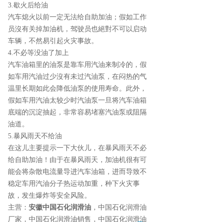
3.歇火后给油
汽车熄火以前一定无法给自助加油；假如工作
员沒有关掉加油机，驾驶员也絕對不可以启动
车辆，不然易引起火灾事故。
4.不必等没油了加上
汽车油箱里的油泵是靠车用汽油来制冷的，假
如车用汽油过少沒有未过汽油泵，在闷热的气
温里长期如此会降低油泵的使用寿命。此外，
假如车用汽油太较少时汽油泵一旦将汽车油箱
底端的沉淀抽起，非常容易堵塞汽油泵或阻隔
油道。
5.暴风雨天不给油
在这儿主要提示一下大伙儿，在暴风雨天不必
给自助加油！由于在暴风雨天，加油机很有可
能会将杂散电流量导进汽车油箱，进而导致不
稳定车用汽油分子热运动加重，种下火灾事
故，发生爆炸等安全风险。
主营：
安徽中国石化润滑油
，中国石化润滑油
厂家，中国石化润滑油销售，中国石化润滑油