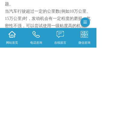
题。
当汽车行驶超过一定的公里数(例如10万公里、
15万公里)时，发动机会有一定程度的磨损，气
密性不强，可以尝试使用一级粘度高的机油。
气密性差的显著特点是“烧油”。换油前，油尺
显示机油明显减少或不足，下次换油时可以尝
网站首页
电话咨询
在线留言
微信咨询
试使用粘度更高的。
安徽长城润滑油哪家实惠？安徽润滑脂哪家
好？安徽江南润滑油怎么样？江苏润悦贸易有