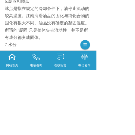
6.凝点和倾点
冰点是指在规定的冷却条件下，油停止流动的
较高温度。江南润滑油品的固化与纯化合物的
固化有很大不同。油品没有确定的凝固温度。
所谓的‘凝固’只是整体失去流动性，并不是所
有成分都变成固体。
7.水分
水分的意思是江南润滑油中水含量的百分比，
一般以重量计。润滑油中若有水分的出现，会
网站首页
电话咨询
在线留言
微信咨询
损坏润滑油产生的油膜，让润滑功能变差，加
快有机酸对金属的侵蚀，让设备生锈，使油品
易于沉淀。反正，润滑油中水需越少才好。现
在市场上的润滑油品牌越来越多，品质也各有
不同。我们必须选取有质量保障的商品，以确
保应用安全。